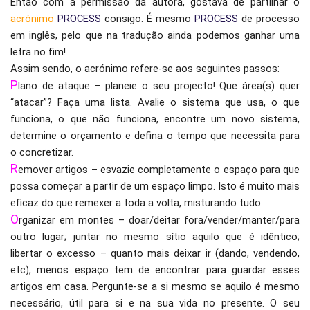
Então com a permissão da autora, gostava de partilhar o
acrónimo
PROCESS
consigo. É mesmo
PROCESS
de processo
em inglês, pelo que na tradução ainda podemos ganhar uma
letra no fim!
Assim sendo, o acrónimo refere-se aos seguintes passos:
P
lano de ataque – planeie o seu projecto! Que área(s) quer
“atacar”? Faça uma lista. Avalie o sistema que usa, o que
funciona, o que não funciona, encontre um novo sistema,
determine o orçamento e defina o tempo que necessita para
o concretizar.
R
emover artigos – esvazie completamente o espaço para que
possa começar a partir de um espaço limpo. Isto é muito mais
eficaz do que remexer a toda a volta, misturando tudo.
O
rganizar em montes – doar/deitar fora/vender/manter/para
outro lugar; juntar no mesmo sítio aquilo que é idêntico;
libertar o excesso – quanto mais deixar ir (dando, vendendo,
etc), menos espaço tem de encontrar para guardar esses
artigos em casa. Pergunte-se a si mesmo se aquilo é mesmo
necessário, útil para si e na sua vida no presente. O seu