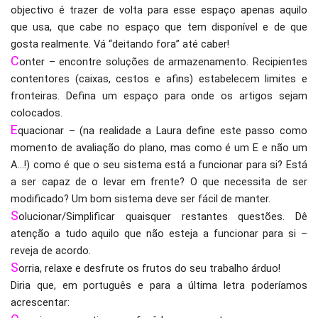
objectivo é trazer de volta para esse espaço apenas aquilo
que usa, que cabe no espaço que tem disponível e de que
gosta realmente. Vá “deitando fora” até caber!
C
onter – encontre soluções de armazenamento. Recipientes
contentores (caixas, cestos e afins) estabelecem limites e
fronteiras. Defina um espaço para onde os artigos sejam
colocados.
E
quacionar – (na realidade a Laura define este passo como
momento de avaliação do plano, mas como é um E e não um
A…!) como é que o seu sistema está a funcionar para si? Está
a ser capaz de o levar em frente? O que necessita de ser
modificado? Um bom sistema deve ser fácil de manter.
S
olucionar/Simplificar quaisquer restantes questões. Dê
atenção a tudo aquilo que não esteja a funcionar para si –
reveja de acordo.
S
orria, relaxe e desfrute os frutos do seu trabalho árduo!
Diria que, em português e para a última letra poderíamos
acrescentar: