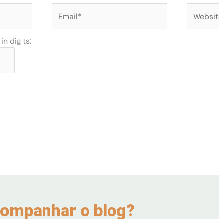
Email*
Website
n digits:
ompanhar o blog?