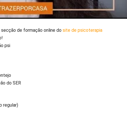
a secção de formação online do
site de psicoterapia
o!
ão psi
entejo
ção do SER
o regular)