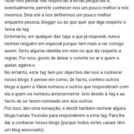
fazer-nos pensar nas respostas a estas perguntas e,
eventualmente, permitir conhecer-nos um pouco melhor a nós
mesmos. Diria até a nos definirmos um pouco melhor
enquanto pessoa, blogger ou ao que quer que diga respeito o
tema da tag.
Entretanto, em qualquer das tags a que já respondi, nunca
nomeei ninguém em especial porque tem mais a ver comigo
assim. Sinto alguma rebeldia em mim no que diz respeito a
regras. Por isso, gosto de deixar o convite no ar e quem o
quiser, agarra-o.
No entanto, esta tag tem por objectivo dar-nos a conhecer
novos blogs. E pensei em como, de facto, conheci outros
blogs a quem a Vânia nomeou e outros que responderam com
ela a quem os nomeou anteriormente. Isto devido à tag e ao
facto de se terem nomeado uns aos outros.
Por isso, abri uma excepção, e decidi também nomear alguns
blogs/canais Youtube para responderem a esta tag. Para lhe
dar a conhecer novos blogs (porque todos estes canais têm
um blog associado).