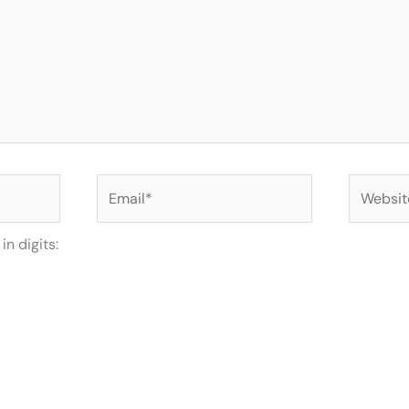
Email*
Website
n digits: