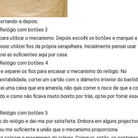
cortando-a depois.
ara utilizar o mecanismo. Depois escolhi os botões e marquei a
 utilizei fios da própria serapilheira. Inicialmente pensei usar
ei as suficientes aqui por casa.
e separei os fios para encaixar o mecanismo do relógio. No
 estabilidade, cortei um cartão com o diâmetro interior do bastid
i uma caixa que era amarela, não quis correr o risco de que a co
do e como não ficava muito bonito por trás, optei por forrar ess
do relógio e dei-me por satisfeita. Embora em alguns projecto
eceu-me suficiente a união que o mecanismo proporciona.
ra colocar o mecanismo do relógio. Coloquei, então, os ponteiros