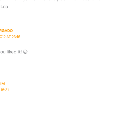
t.ca
ORGADO
012 AT 23:16
u liked it! 😉
DIM
 15:31