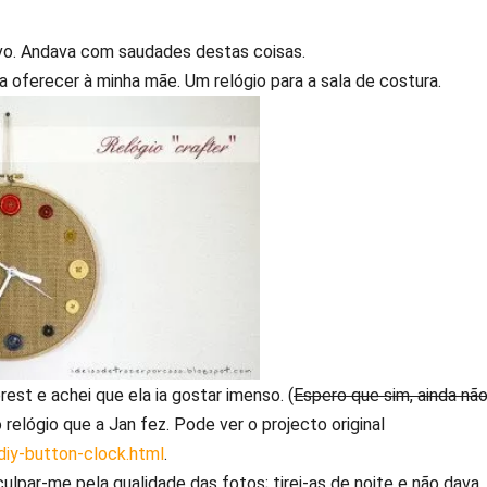
ivo. Andava com saudades destas coisas.
a oferecer à minha mãe. Um relógio para a sala de costura.
est e achei que ela ia gostar imenso. (
Espero que sim, ainda nã
relógio que a Jan fez. Pode ver o projecto original
diy-button-clock.html
.
culpar-me pela qualidade das fotos; tirei-as de noite e não dava