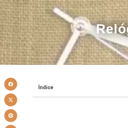
Reló
Índice