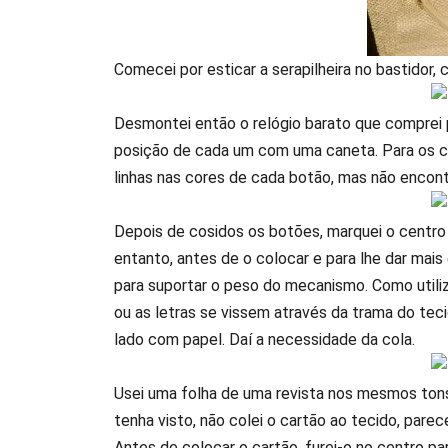
Comecei por esticar a serapilheira no bastidor, 
Desmontei então o relógio barato que comprei p
posição de cada um com uma caneta. Para os coser
linhas nas cores de cada botão, mas não encontr
Depois de cosidos os botões, marquei o centro 
entanto, antes de o colocar e para lhe dar mais
para suportar o peso do mecanismo. Como utilize
ou as letras se vissem através da trama do teci
lado com papel. Daí a necessidade da cola.
Usei uma folha de uma revista nos mesmos tons 
tenha visto, não colei o cartão ao tecido, par
Antes de colocar o cartão, furei-o no centro pa