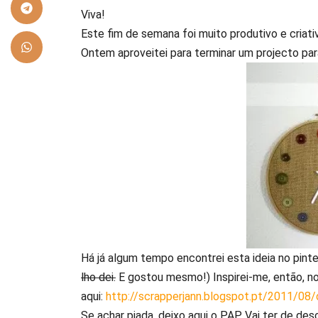
Viva!
Este fim de semana foi muito produtivo e criat
Ontem aproveitei para terminar um projecto par
Há já algum tempo encontrei esta ideia no pinter
lho dei.
E gostou mesmo!) Inspirei-me, então, no 
aqui:
http://scrapperjann.blogspot.pt/2011/08/
Se achar piada, deixo aqui o PAP. Vai ter de des