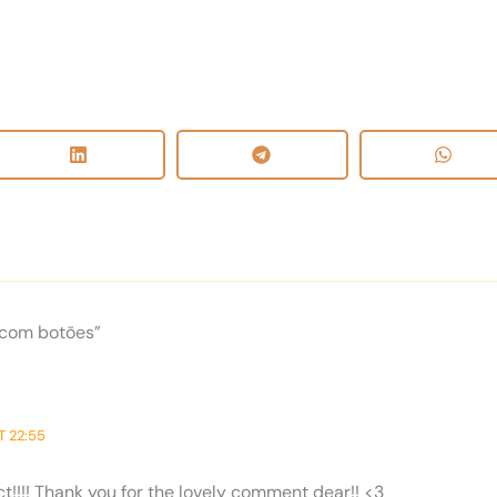
 com botões”
T 22:55
ct!!!! Thank you for the lovely comment dear!! <3