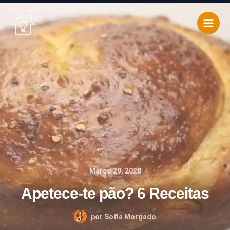
Skip
to
content
Março 29, 2020
Apetece-te pão? 6 Receitas
por
Sofia Morgado