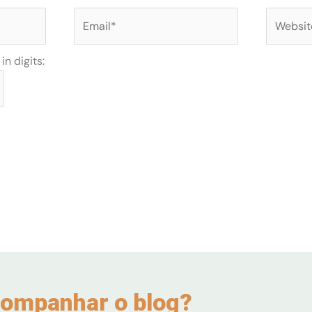
Email*
Website
n digits:
ompanhar o blog?