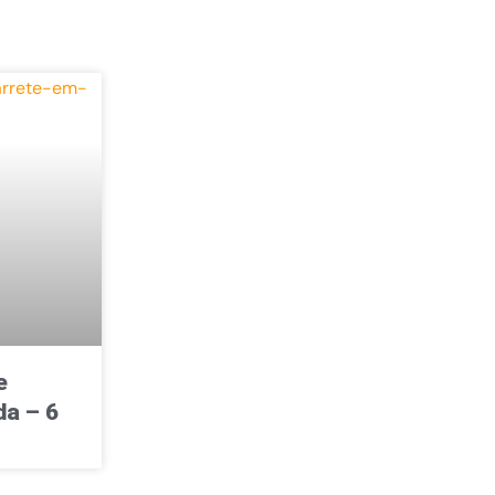
e
a – 6