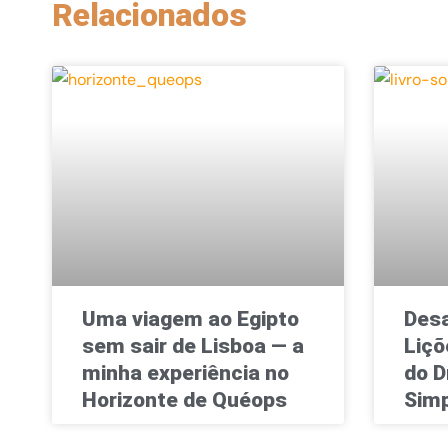
Relacionados
Uma viagem ao Egipto
Desa
sem sair de Lisboa — a
Liçõ
minha experiência no
do D
Horizonte de Quéops
Simp