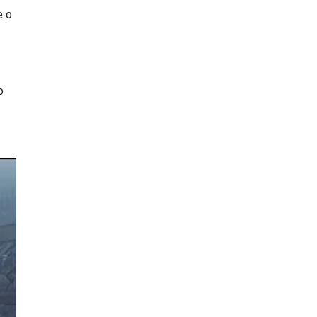
e o
o