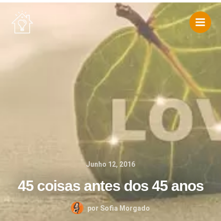
Skip
to
content
Junho 12, 2016
45 coisas antes dos 45 anos
por
Sofia Morgado