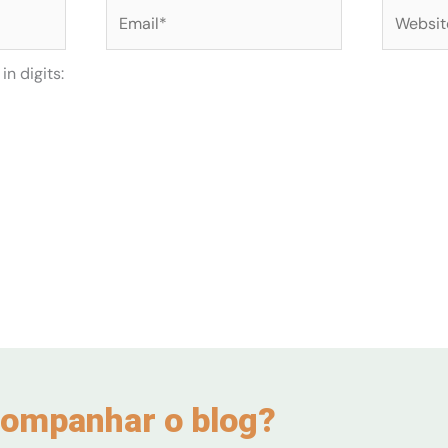
Email*
Website
n digits:
ompanhar o blog?