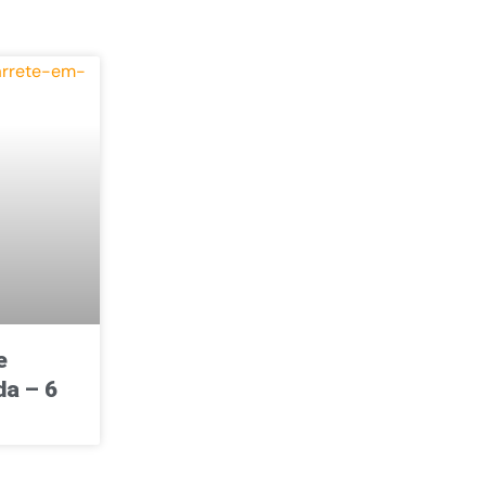
e
a – 6