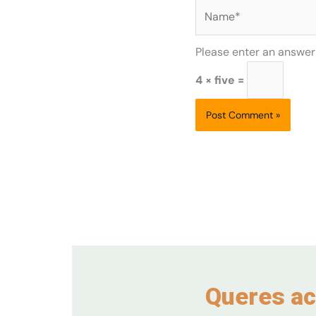
Name*
Please enter an answer i
4 × five =
Queres ac