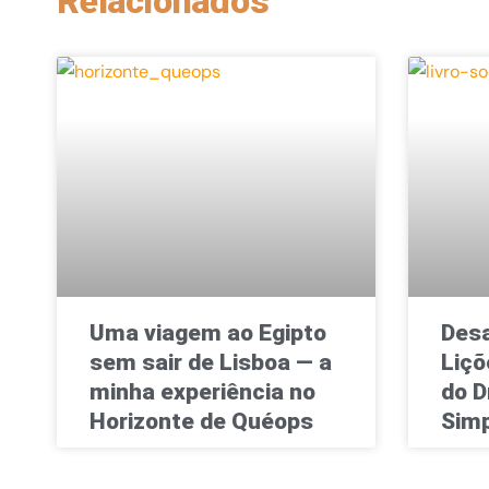
Relacionados
Uma viagem ao Egipto
Desa
sem sair de Lisboa — a
Liçõ
minha experiência no
do D
Horizonte de Quéops
Simp