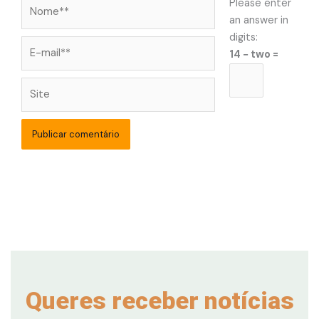
Nome**
Please enter
an answer in
digits:
E-
14 − two =
mail**
Site
Queres receber notícias