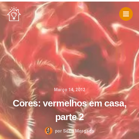
Skip
to
content
Março 14, 2012
Cores: vermelhos em casa,
parte 2
por
Sofia Morgado