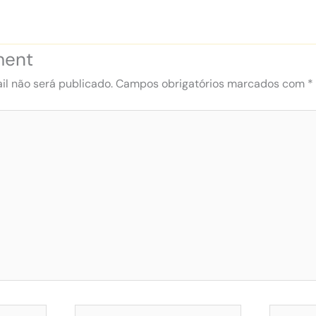
ment
l não será publicado.
Campos obrigatórios marcados com
*
Email*
Website