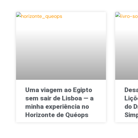
Uma viagem ao Egipto
Desa
sem sair de Lisboa — a
Liçõ
minha experiência no
do D
Horizonte de Quéops
Simp