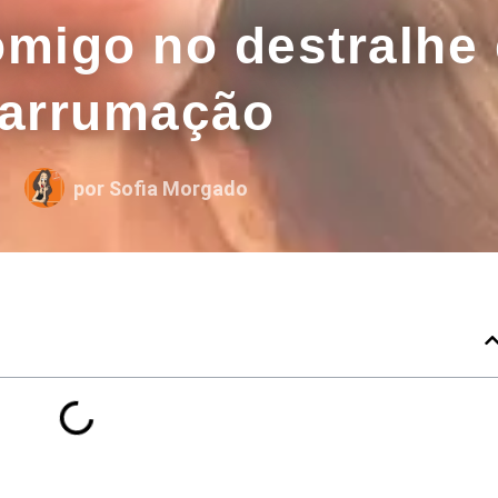
migo no destralhe 
arrumação
por
Sofia Morgado