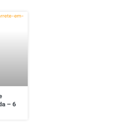
e
a – 6