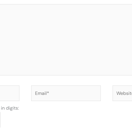
Email*
Website
n digits: