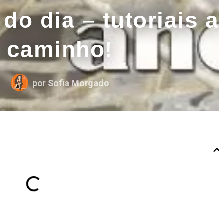
do dia – tutoriais a
caminho!
por
Sofia Morgado