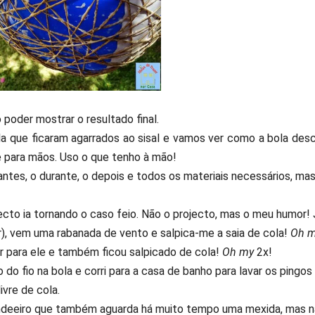
poder mostrar o resultado final.
a que ficaram agarrados ao sisal e vamos ver como a bola des
e para mãos. Uso o que tenho à mão!
tes, o durante, o depois e todos os materiais necessários, ma
ecto ia tornando o caso feio. Não o projecto, mas o meu humor! 
ar), vem uma rabanada de vento e salpica-me a saia de cola!
Oh m
ir para ele e também ficou salpicado de cola!
Oh my
2x!
do fio na bola e corri para a casa de banho para lavar os pingos
livre de cola.
 candeeiro que também aguarda há muito tempo uma mexida, mas 