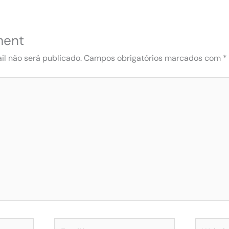
ment
l não será publicado.
Campos obrigatórios marcados com
*
Email*
Website