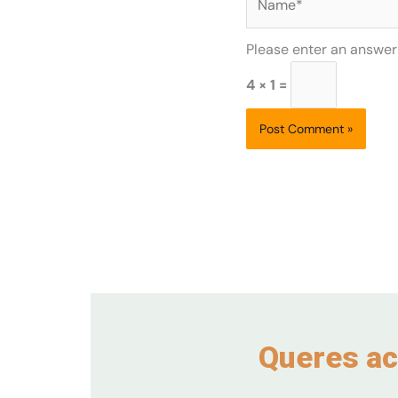
Please enter an answer i
4 × 1 =
Queres ac