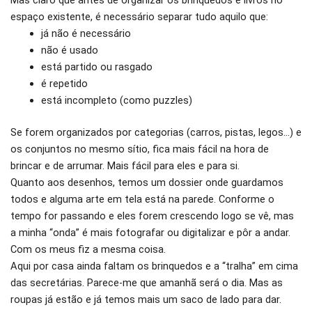
Mas claro que antes de organizar os brinquedos e livros no
espaço existente, é necessário separar tudo aquilo que:
já não é necessário
não é usado
está partido ou rasgado
é repetido
está incompleto (como puzzles)
Se forem organizados por categorias (carros, pistas, legos…) e
os conjuntos no mesmo sítio, fica mais fácil na hora de
brincar e de arrumar. Mais fácil para eles e para si.
Quanto aos desenhos, temos um dossier onde guardamos
todos e alguma arte em tela está na parede. Conforme o
tempo for passando e eles forem crescendo logo se vê, mas
a minha “onda” é mais fotografar ou digitalizar e pôr a andar.
Com os meus fiz a mesma coisa.
Aqui por casa ainda faltam os brinquedos e a “tralha” em cima
das secretárias. Parece-me que amanhã será o dia. Mas as
roupas já estão e já temos mais um saco de lado para dar.