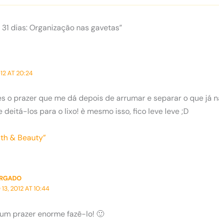
 31 dias: Organização nas gavetas”
12 AT 20:24
o prazer que me dá depois de arrumar e separar o que já nã
deitá-los para o lixo! è mesmo isso, fico leve leve ;D
lth & Beauty”
ORGADO
3, 2012 AT 10:44
m prazer enorme fazê-lo! 🙂