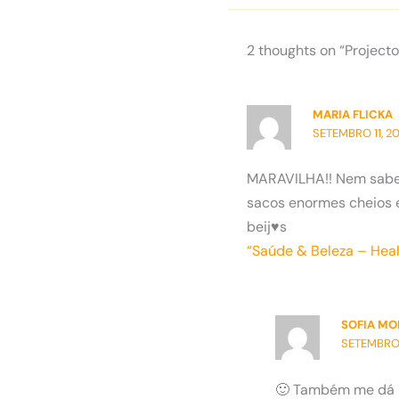
2 thoughts on “Projecto
MARIA FLICKA
SETEMBRO 11, 20
MARAVILHA!! Nem sabes 
sacos enormes cheios e 
beij♥s
“Saúde & Beleza – Hea
SOFIA M
SETEMBRO 1
🙂 Também me dá u