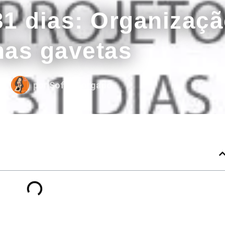
31 dias: Organizaç
nas gavetas
por
Sofia Morgado