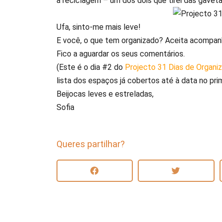
a reciclagem – um dos dois que tirei das gaveta
Ufa, sinto-me mais leve!
E você, o que tem organizado? Aceita acompan
Fico a aguardar os seus comentários.
(Este é o dia #2 do
Projecto 31 Dias de Organi
lista dos espaços já cobertos até à data no prim
Beijocas leves e estreladas,
Sofia
Queres partilhar?