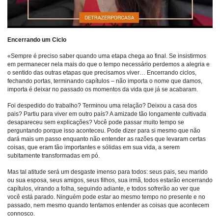
Encerrando um Ciclo
«Sempre é preciso saber quando uma etapa chega ao final. Se insistirmos
em permanecer nela mais do que o tempo necessário perdemos a alegria e
o sentido das outras etapas que precisamos viver… Encerrando ciclos,
fechando portas, terminando capítulos – não importa o nome que damos,
importa é deixar no passado os momentos da vida que já se acabaram.
Foi despedido do trabalho? Terminou uma relação? Deixou a casa dos
pais? Partiu para viver em outro país? A amizade tão longamente cultivada
desapareceu sem explicações? Você pode passar muito tempo se
perguntando porque isso aconteceu. Pode dizer para si mesmo que não
dará mais um passo enquanto não entender as razões que levaram certas
coisas, que eram tão importantes e sólidas em sua vida, a serem
subitamente transformadas em pó.
Mas tal atitude será um desgaste imenso para todos: seus pais, seu marido
ou sua esposa, seus amigos, seus filhos, sua irmã, todos estarão encerrando
capítulos, virando a folha, seguindo adiante, e todos sofrerão ao ver que
você está parado. Ninguém pode estar ao mesmo tempo no presente e no
passado, nem mesmo quando tentamos entender as coisas que acontecem
connosco.