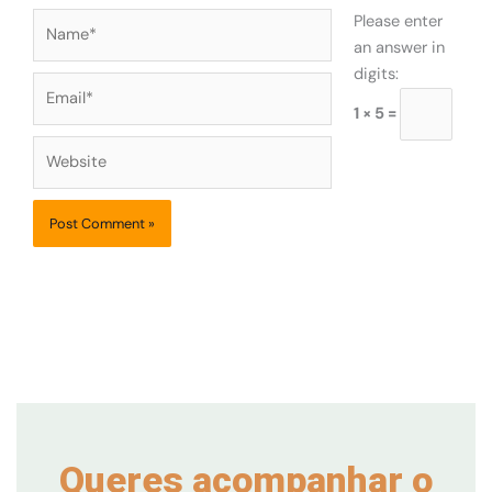
Name*
Please enter
an answer in
digits:
Email*
1 × 5 =
Website
Queres acompanhar o