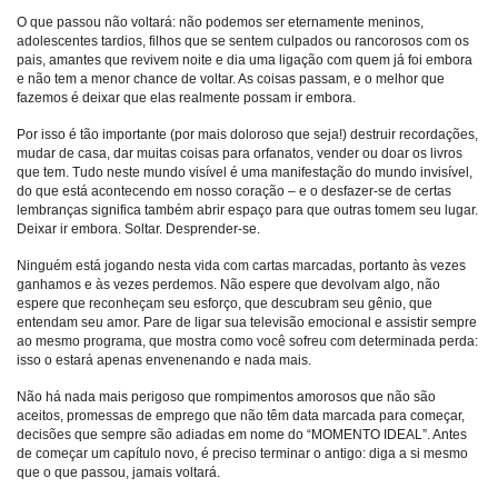
O que passou não voltará: não podemos ser eternamente meninos,
adolescentes tardios, filhos que se sentem culpados ou rancorosos com os
pais, amantes que revivem noite e dia uma ligação com quem já foi embora
e não tem a menor chance de voltar. As coisas passam, e o melhor que
fazemos é deixar que elas realmente possam ir embora.
Por isso é tão importante (por mais doloroso que seja!) destruir recordações,
mudar de casa, dar muitas coisas para orfanatos, vender ou doar os livros
que tem. Tudo neste mundo visível é uma manifestação do mundo invisível,
do que está acontecendo em nosso coração – e o desfazer-se de certas
lembranças significa também abrir espaço para que outras tomem seu lugar.
Deixar ir embora. Soltar. Desprender-se.
Ninguém está jogando nesta vida com cartas marcadas, portanto às vezes
ganhamos e às vezes perdemos. Não espere que devolvam algo, não
espere que reconheçam seu esforço, que descubram seu gênio, que
entendam seu amor. Pare de ligar sua televisão emocional e assistir sempre
ao mesmo programa, que mostra como você sofreu com determinada perda:
isso o estará apenas envenenando e nada mais.
Não há nada mais perigoso que rompimentos amorosos que não são
aceitos, promessas de emprego que não têm data marcada para começar,
decisões que sempre são adiadas em nome do “MOMENTO IDEAL”. Antes
de começar um capítulo novo, é preciso terminar o antigo: diga a si mesmo
que o que passou, jamais voltará.