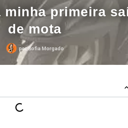
 minha primeira sa
de mota
por
Sofia Morgado