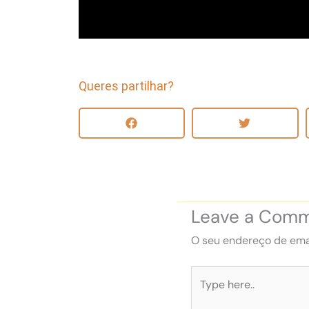
Queres partilhar?
Leave a Com
O seu endereço de emai
Type
here..