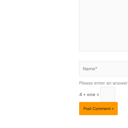
Name*
Please enter an answer i
4 × one =