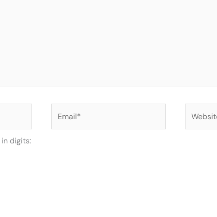
Email*
Website
n digits: