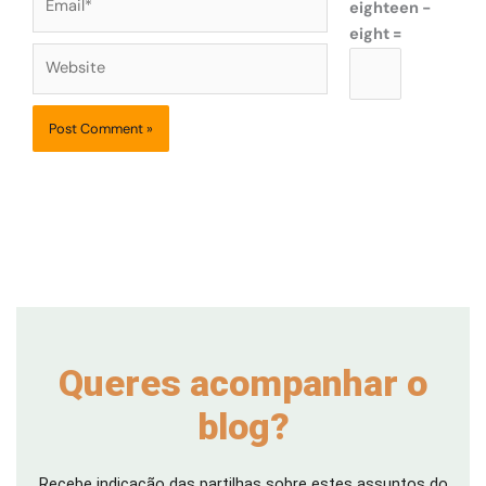
eighteen −
eight =
Website
Queres acompanhar o
blog?
Recebe indicação das partilhas sobre estes assuntos do