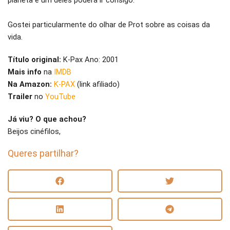
planeta e um deles poderá ir consigo.
Gostei particularmente do olhar de Prot sobre as coisas da
vida.
Título original:
K-Pax Ano: 2001
Mais info
na
IMDB
Na Amazon:
K-PAX
(link afiliado)
Trailer
no
YouTube
Já viu? O que achou?
Beijos cinéfilos,
Queres partilhar?