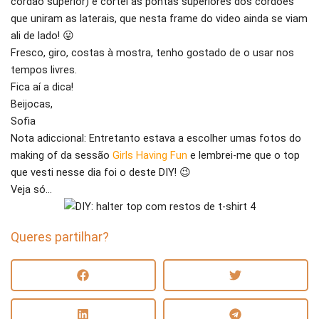
cordão superior) e cortei as pontas superiores dos cordões
que uniram as laterais, que nesta frame do video ainda se viam
ali de lado! 😛
Fresco, giro, costas à mostra, tenho gostado de o usar nos
tempos livres.
Fica aí a dica!
Beijocas,
Sofia
Nota adiccional: Entretanto estava a escolher umas fotos do
making of da sessão
Girls Having Fun
e lembrei-me que o top
que vesti nesse dia foi o deste DIY! 😉
Veja só…
Queres partilhar?