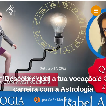
Skip
to
content
Outubro 14, 2022
Descobre qual a tua vocação e
carreira com a Astrologia
por
Sofia Morgado