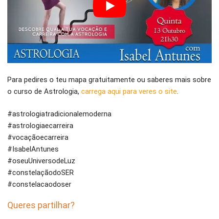
Para pedires o teu mapa gratuitamente ou saberes mais sobre
o curso de Astrologia,
carrega aqui para veres o site
.
#astrologiatradicionalemoderna
#astrologiaecarreira
#vocaçãoecarreira
#IsabelAntunes
#oseuUniversodeLuz
#constelaçãodoSER
#constelacaodoser
Queres partilhar?