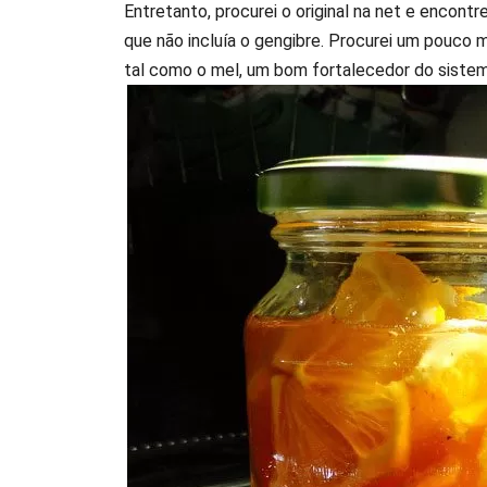
Entretanto, procurei o original na net e encont
que não incluía o gengibre. Procurei um pouco ma
tal como o mel, um bom fortalecedor do sistema 