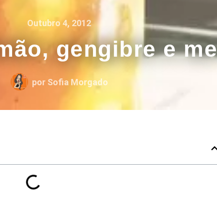
Outubro 4, 2012
imão, gengibre e me
por
Sofia Morgado