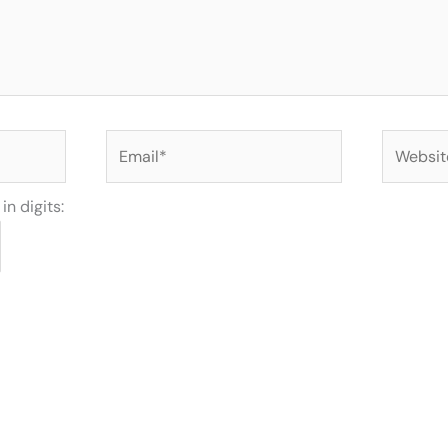
Email*
Website
n digits: