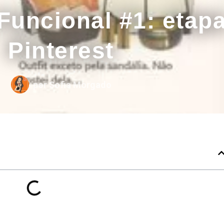
Funcional #1: etap
Pinterest
por
Sofia Morgado