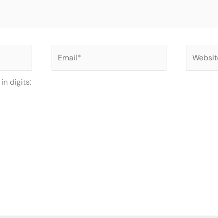
Email*
Website
n digits: