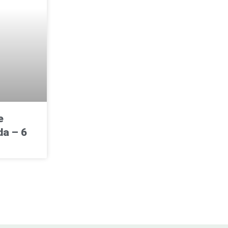
e
a – 6