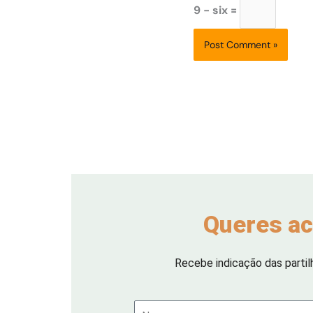
9 − six =
Queres ac
Recebe indicação das partil
Nome