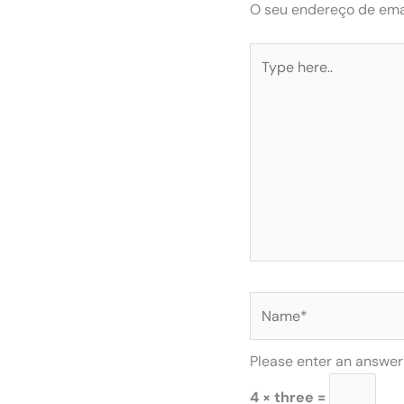
O seu endereço de emai
Type
here..
Name*
Please enter an answer i
4 × three =