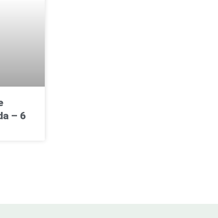
e
a – 6