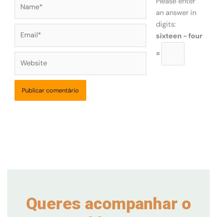
Name*
Please enter
an answer in
digits:
Email*
sixteen − four
=
Website
Queres acompanhar o