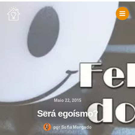
Skip
to
content
Maio 22, 2015
Será egoísmo?
por
Sofia Morgado