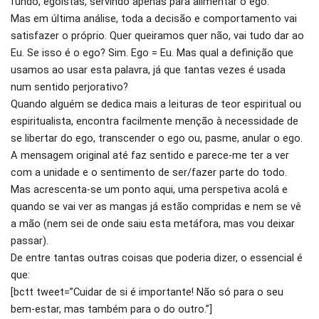
fundo, egoístas, servindo apenas para alimentar o ego.
Mas em última análise, toda a decisão e comportamento vai
satisfazer o próprio. Quer queiramos quer não, vai tudo dar ao
Eu. Se isso é o ego? Sim. Ego = Eu. Mas qual a definição que
usamos ao usar esta palavra, já que tantas vezes é usada
num sentido perjorativo?
Quando alguém se dedica mais a leituras de teor espiritual ou
espiritualista, encontra facilmente menção à necessidade de
se libertar do ego, transcender o ego ou, pasme, anular o ego.
A mensagem original até faz sentido e parece-me ter a ver
com a unidade e o sentimento de ser/fazer parte do todo.
Mas acrescenta-se um ponto aqui, uma perspetiva acolá e
quando se vai ver as mangas já estão compridas e nem se vê
a mão (nem sei de onde saiu esta metáfora, mas vou deixar
passar).
De entre tantas outras coisas que poderia dizer, o essencial é
que:
[bctt tweet=”Cuidar de si é importante! Não só para o seu
bem-estar, mas também para o do outro.”]