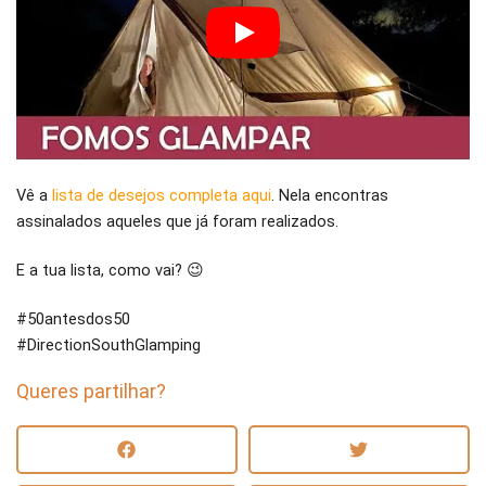
Vê a
lista de desejos completa aqui
. Nela encontras
assinalados aqueles que já foram realizados.
E a tua lista, como vai? 😉
#50antesdos50
#DirectionSouthGlamping
Queres partilhar?