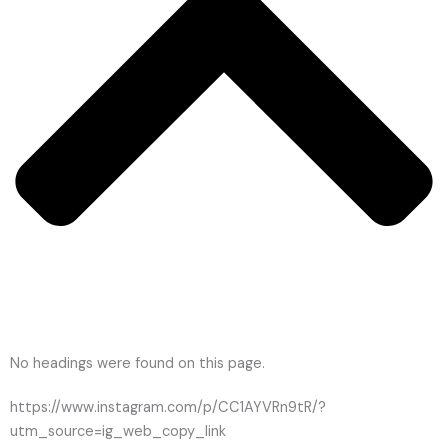
No headings were found on this page.
https://www.instagram.com/p/CC1AYVRn9tR/?
utm_source=ig_web_copy_link