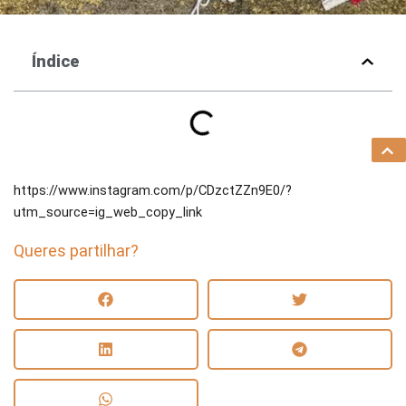
Índice
https://www.instagram.com/p/CDzctZZn9E0/?
utm_source=ig_web_copy_link
Queres partilhar?