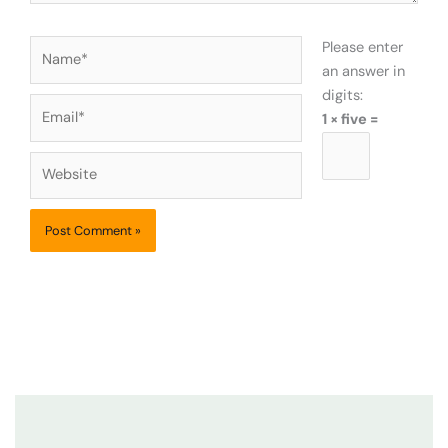
Name*
Please enter
an answer in
digits:
Email*
1 × five =
Website