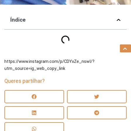
Índice
https://www.instagram.com/p/CDYxZe_nswI/?
utm_source=ig_web_copy_link
Queres partilhar?