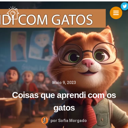
Skip
to
content
Maio 9, 2023
Coisas que aprendi com os
gatos
por
Sofia Morgado