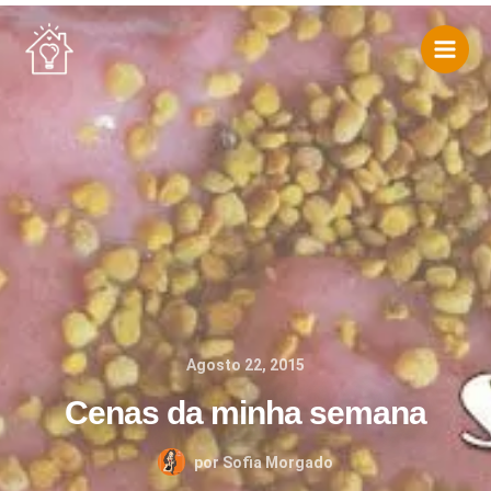
Skip
to
content
Agosto 22, 2015
Cenas da minha semana
por
Sofia Morgado