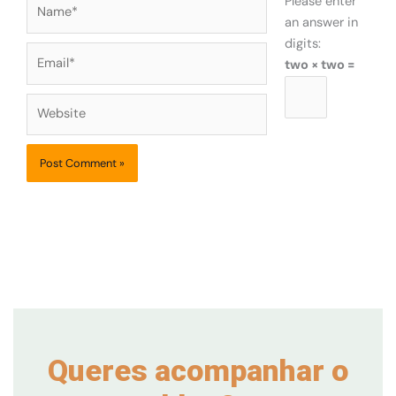
Name*
Please enter
an answer in
digits:
Email*
two × two =
Website
Queres acompanhar o