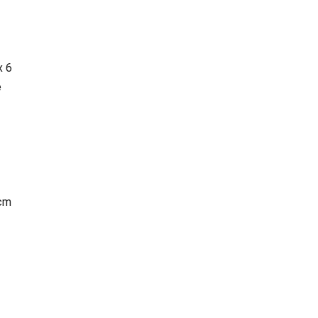
x 6
e
 cm