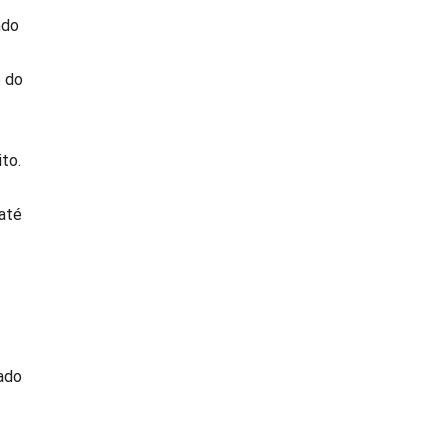
ndo
e do
ito.
 até
rado