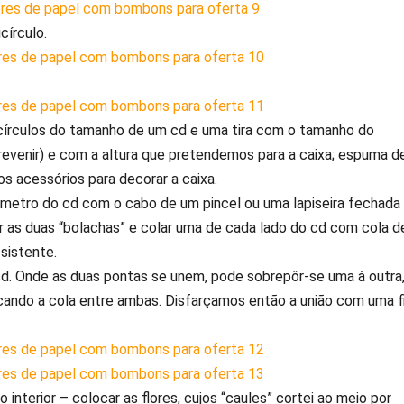
írculo.
s círculos do tamanho de um cd e uma tira com o tamanho do
revenir) e com a altura que pretendemos para a caixa; espuma d
tros acessórios para decorar a caixa.
diâmetro do cd com o cabo de um pincel ou uma lapiseira fechada
tar as duas “bolachas” e colar uma de cada lado do cd com cola d
sistente.
o cd. Onde as duas pontas se unem, pode sobrepôr-se uma à outra
ocando a cola entre ambas. Disfarçamos então a união com uma f
interior – colocar as flores, cujos “caules” cortei ao meio por