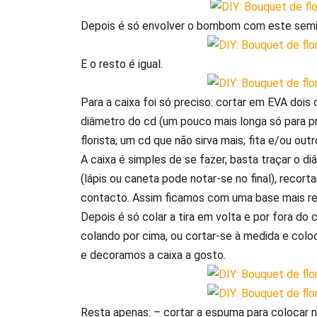
Depois é só envolver o bombom com este semic
E o resto é igual.
Para a caixa foi só preciso: cortar em EVA doi
diâmetro do cd (um pouco mais longa só para p
florista; um cd que não sirva mais; fita e/ou ou
A caixa é simples de se fazer, basta traçar o 
(lápis ou caneta pode notar-se no final), recor
contacto. Assim ficamos com uma base mais re
Depois é só colar a tira em volta e por fora d
colando por cima, ou cortar-se à medida e col
e decoramos a caixa a gosto.
Resta apenas: – cortar a espuma para colocar no 