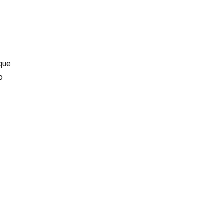
que
o