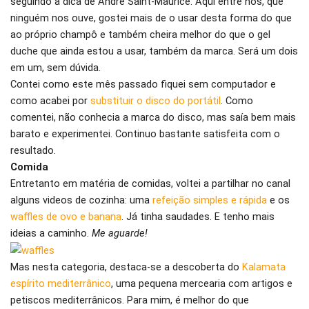
seguindo a dica de André Saint-Maurice. Aqui entre nós, que
ninguém nos ouve, gostei mais de o usar desta forma do que
ao próprio champô e também cheira melhor do que o gel
duche que ainda estou a usar, também da marca. Será um dois
em um, sem dúvida.
Contei como este mês passado fiquei sem computador e
como acabei por
substituir o disco do portátil
. Como
comentei, não conhecia a marca do disco, mas saía bem mais
barato e experimentei. Continuo bastante satisfeita com o
resultado.
Comida
Entretanto em matéria de comidas, voltei a partilhar no canal
alguns videos de cozinha: uma
refeição simples e rápida
e os
waffles de ovo e banana
. Já tinha saudades. E tenho mais
ideias a caminho.
Me aguarde!
Mas nesta categoria, destaca-se a descoberta do
Kalamata
espírito mediterrânico
, uma pequena mercearia com artigos e
petiscos mediterrânicos. Para mim, é melhor do que