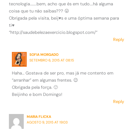
tecnologia……..bem, acho que és em tudo….há alguma
coisa que tu não saibas??? 😛
Obrigada pela visita, beij♥s e uma óptima semana para
ti♥
“http://saudebelezaexercicio.blogspot.com/”
Reply
SOFIA MORGADO
SETEMBRO 6, 2015 AT 08:15
Haha… Gostava de ser pro, mas já me contento em
“arranhar” em algumas frentes. 😉
Obrigada pela força. 🙂
Beijinho e bom Domingo!
Reply
MARIA FLICKA
AGOSTO 9, 2015 AT 19:03