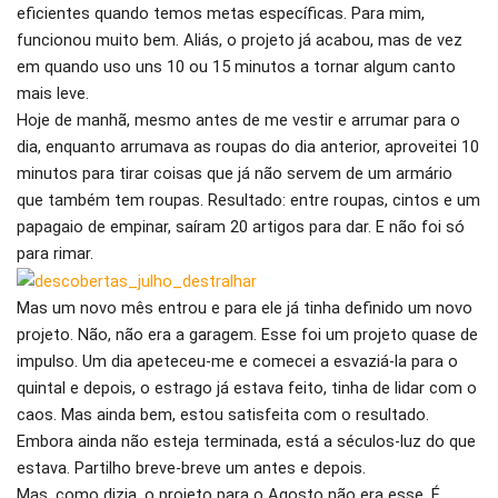
eficientes quando temos metas específicas. Para mim,
funcionou muito bem. Aliás, o projeto já acabou, mas de vez
em quando uso uns 10 ou 15 minutos a tornar algum canto
mais leve.
Hoje de manhã, mesmo antes de me vestir e arrumar para o
dia, enquanto arrumava as roupas do dia anterior, aproveitei 10
minutos para tirar coisas que já não servem de um armário
que também tem roupas. Resultado: entre roupas, cintos e um
papagaio de empinar, saíram 20 artigos para dar. E não foi só
para rimar.
Mas um novo mês entrou e para ele já tinha definido um novo
projeto. Não, não era a garagem. Esse foi um projeto quase de
impulso. Um dia apeteceu-me e comecei a esvaziá-la para o
quintal e depois, o estrago já estava feito, tinha de lidar com o
caos. Mas ainda bem, estou satisfeita com o resultado.
Embora ainda não esteja terminada, está a séculos-luz do que
estava. Partilho breve-breve um antes e depois.
Mas, como dizia, o projeto para o Agosto não era esse. É