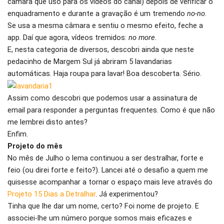
câmara que uso para os vídeos do canal) depois de verificar o
enquadramento e durante a gravação é um tremendo
no-no
.
Se usa a mesma câmara e sentiu o mesmo efeito, feche a
app. Daí que agora, vídeos tremidos:
no more.
E, nesta categoria de diversos, descobri ainda que neste
pedacinho de Margem Sul já abriram 5 lavandarias
automáticas. Haja roupa para lavar! Boa descoberta. Sério.
Assim como descobri que podemos usar a assinatura de
email para responder a perguntas frequentes. Como é que não
me lembrei disto antes?
Enfim.
Projeto do mês
No mês de Julho o lema continuou a ser destralhar, forte e
feio (ou direi forte e feito?). Lancei até o desafio a quem me
quisesse acompanhar a tornar o espaço mais leve através do
Projeto 15 Dias a Detralhar
. Já experimentou?
Tinha que lhe dar um nome, certo? Foi nome de projeto. E
associei-lhe um número porque somos mais eficazes e