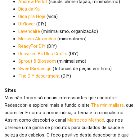
Andrew Perlot
(saúde, alimentação, minimalismo)
Dica da Ka
Dica pra Hoje
(vida)
DIYlover
(DIY)
Lavendaire
(minimalismo, organização)
Melissa Alexandria
(minimalismo)
ReadyFor DIY
(DIY)
Recycled Bottles Crafts
(DIY)
Sprout & Blossom
(minimalismo)
SweetBioDesign
(tutoriais de peças em fimo)
The DIY department
(DIY)
Sites
Mas não foram só canais interessantes que encontrei.
Redescobri e explorei mais a fundo o site
The minimalists
, que
adorei ler. E como o nome indica, o tema é o minimalismo.
Assim como descobri o canal
Marrocco Method
, que nos
oferece uma gama de produtos para cuidados de saúde e
beleza dos cabelos. O foco positivo desta descoberta é que