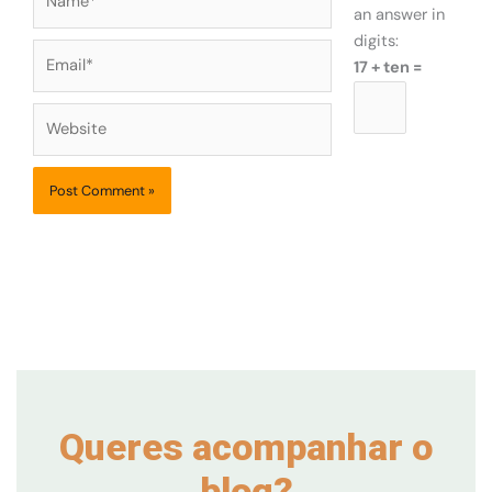
an answer in
digits:
Email*
17 + ten =
Website
Queres acompanhar o
blog?