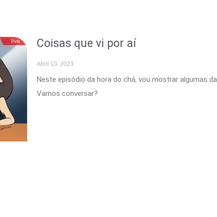
Coisas que vi por aí
Page
Page
Page
Page
Page
Abril 10, 2023
Neste episódio da hora do chá, vou mostrar algumas das
Vamos conversar?