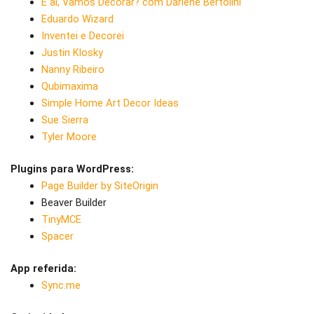
E aí, Vamos Decorar? com Darlene Bertolini
Eduardo Wizard
Inventei e Decorei
Justin Klosky
Nanny Ribeiro
Qubimaxima
Simple Home Art Decor Ideas
Sue Sierra
Tyler Moore
Plugins para WordPress:
Page Builder by SiteOrigin
Beaver Builder
TinyMCE
Spacer
App referida:
Sync.me